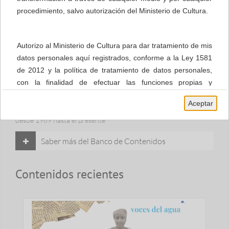
procedimiento, salvo autorización del Ministerio de Cultura.
Autorizo al Ministerio de Cultura para dar tratamiento de mis
datos personales aquí registrados, conforme a la Ley 1581
de 2012 y la política de tratamiento de datos personales,
con la finalidad de efectuar las funciones propias y
procedentes de la Entidad.
El Banco de Contenidos reúne la producción audiovisual, sonora
Aceptar
y multimedia apoyada y/o producida por el Ministerio de Cultura
desde 1989 hasta el presente
Saber más del Banco de Contenidos
Contenidos recientes