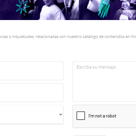
cias o inquietudes, relacionadas con nuestro catálogo de contenidos en lín