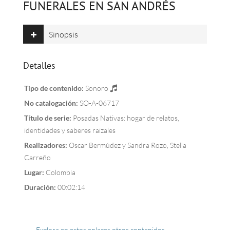
FUNERALES EN SAN ANDRÉS
Sinopsis
Detalles
Tipo de contenido:
Sonoro
No catalogación:
SO-A-06717
Título de serie:
Posadas Nativas: hogar de relatos,
identidades y saberes raizales
Realizadores:
Oscar Bermúdez y Sandra Rozo, Stella
Carreño
Lugar:
Colombia
Duración:
00:02:14
← Explora en estos enlaces otros contenidos →