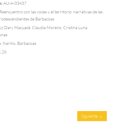
n:
AU-A-03437
Reencuentro con las voces y el territorio: narrativas de las
rodescendientes de Barbacoas
uz Dary Macuacé, Claudia Moreno, Cristina Luna
unas
, Nariño, Barbacoas
1:28
Siguiente →