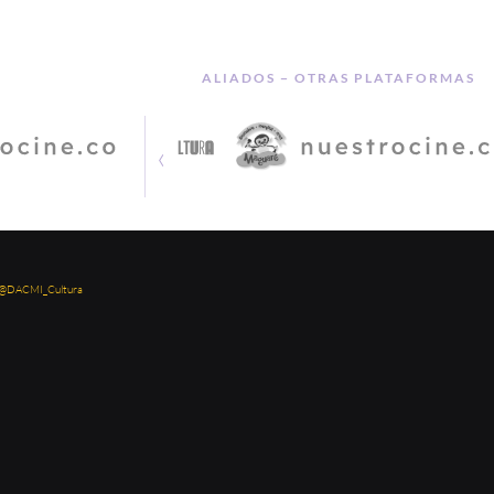
ALIADOS − OTRAS PLATAFORMAS
‹
 @DACMI_Cultura