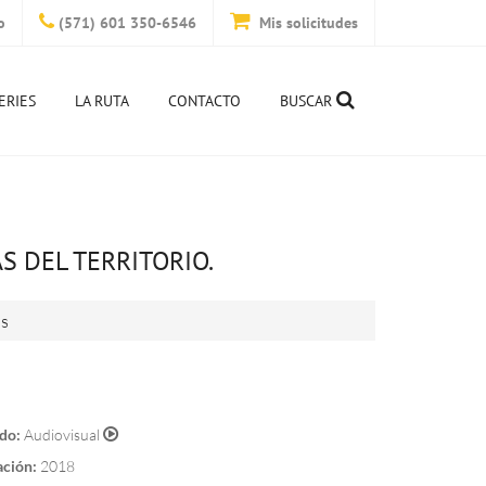
o
(571) 601 350-6546
Mis solicitudes
ERIES
LA RUTA
CONTACTO
BUSCAR
 DEL TERRITORIO.
is
do:
Audiovisual
ación:
2018