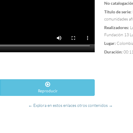
No catalogació
Título de serie:
comunidades af
Realizadores:
L
Fundación 13 L
Lugar:
Colombia
Duración:
00:1
Reproducir
← Explora en estos enlaces otros contenidos →