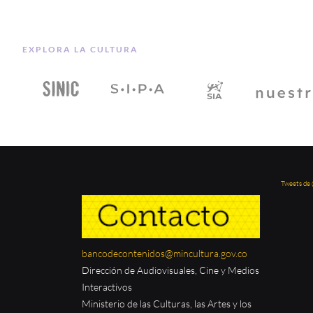
EXPLORA LA CULTURA
Tweets de
bancodecontenidos@mincultura.gov.co
Dirección de Audiovisuales, Cine y Medios
Interactivos
Ministerio de las Culturas, las Artes y los