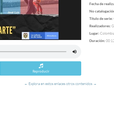
Fecha de realiz
No catalogació
Título de serie:
Realizadores:
G
Lugar:
Colombia
Duración:
00:1
Reproducir
← Explora en estos enlaces otros contenidos →