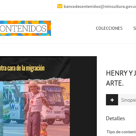
bancodecontenidos@mincultura.gov.c
COLECCIONES
S
HENRY Y 
ARTE.
Sinops
Detalles
Tipo de conteni