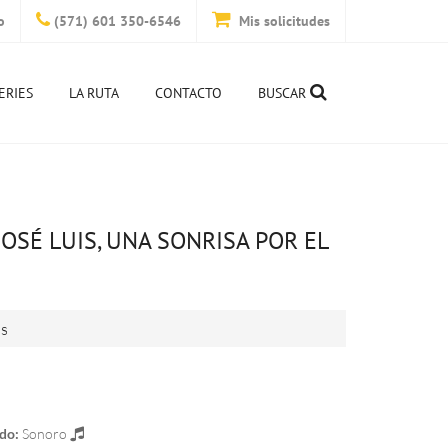
o
(571) 601 350-6546
Mis solicitudes
ERIES
LA RUTA
CONTACTO
BUSCAR
JOSÉ LUIS, UNA SONRISA POR EL
is
do:
Sonoro