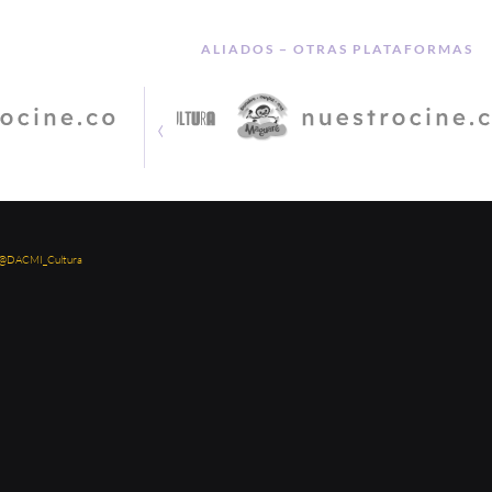
ALIADOS − OTRAS PLATAFORMAS
‹
 @DACMI_Cultura