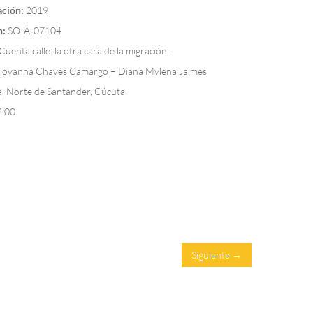
ación:
2019
n:
SO-A-07104
Cuenta calle: la otra cara de la migración.
iovanna Chaves Camargo – Diana Mylena Jaimes
, Norte de Santander, Cúcuta
2:00
Siguiente →