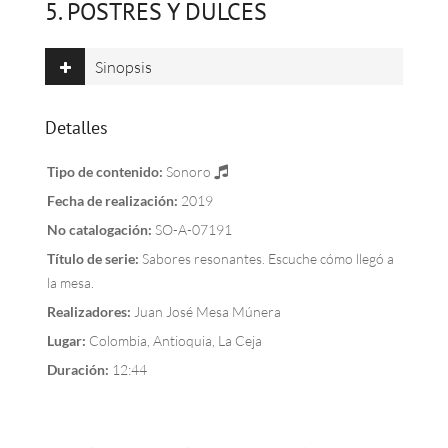
5. POSTRES Y DULCES
Sinopsis
Detalles
Tipo de contenido:
Sonoro
Fecha de realización:
2019
No catalogación:
SO-A-07191
Título de serie:
Sabores resonantes. Escuche cómo llegó a
la mesa.
Realizadores:
Juan José Mesa Múnera
Lugar:
Colombia, Antioquia, La Ceja
Duración:
12:44