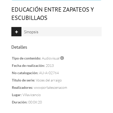
EDUCACIÓN ENTRE ZAPATEOS Y
ESCUBILLAOS
Sinopsis
Detalles
Tipo de contenido:
Audiovisual
Fecha de realización:
2013
No catalogación:
AU-A-02764
Título de serie:
Voces del arraigo
Realizadores:
wwwportalescenacom
Lugar:
Villavicencio
Duración:
00:08:20