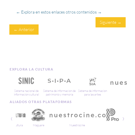
← Explora en estos enlaces otros contenidos →
Siguiente →
← Anterior
EXPLORA LA CULTURA
Sistema nacional de
Sistema de informacion de
Sistema de informacion
Cin
informacion cultural
patrimonio y memoria
para las artes
ALIADOS OTRAS PLATAFORMAS
‹
›
Soy Cultura
Maguare
Nuestrocine
Proima