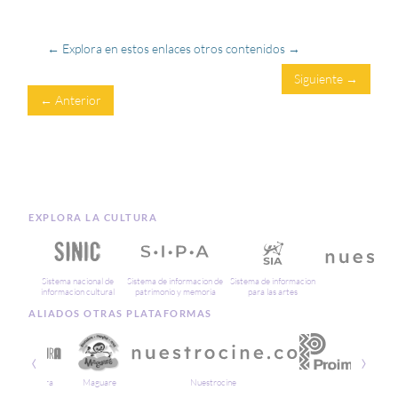
← Explora en estos enlaces otros contenidos →
Siguiente →
← Anterior
EXPLORA LA CULTURA
Sistema nacional de
Sistema de informacion de
Sistema de informacion
Cin
informacion cultural
patrimonio y memoria
para las artes
ALIADOS OTRAS PLATAFORMAS
‹
›
Soy Cultura
Maguare
Nuestrocine
Proimagen