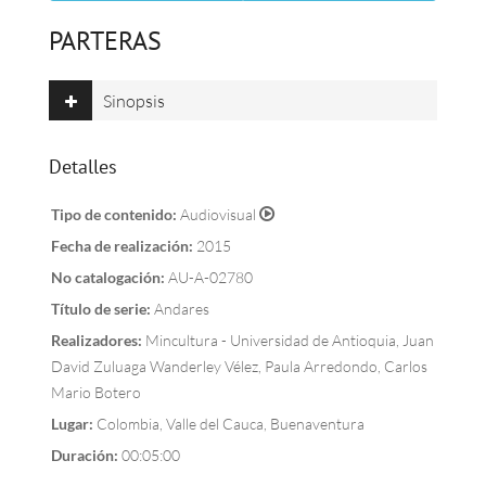
PARTERAS
Sinopsis
Detalles
Tipo de contenido:
Audiovisual
Fecha de realización:
2015
No catalogación:
AU-A-02780
Título de serie:
Andares
Realizadores:
Mincultura - Universidad de Antioquia, Juan
David Zuluaga Wanderley Vélez, Paula Arredondo, Carlos
Mario Botero
Lugar:
Colombia, Valle del Cauca, Buenaventura
Duración:
00:05:00