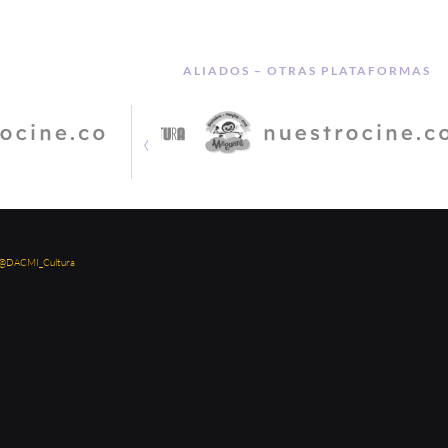
ALIADOS − OTRAS PLATAFORMAS
‹
 @DACMI_Cultura