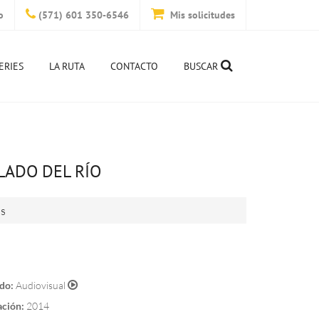
o
(571) 601 350-6546
Mis solicitudes
ERIES
LA RUTA
CONTACTO
BUSCAR
LADO DEL RÍO
is
do:
Audiovisual
ación:
2014