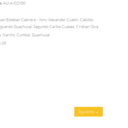
n:
AU-A-02950
an Esteban Cabrera - Yony Alexander Cuatin, Cabildo
sguardo Guachucal, Segundo Carlos Cuases, Cristian Silva
, Nariño, Cumbal, Guachucal
6:35
Siguiente →