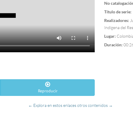
No catalogació
Título de serie:
Realizadores:
Ju
Indígena del Re
Lugar:
Colombia
Duración:
00:2
Reproducir
← Explora en estos enlaces otros contenidos →