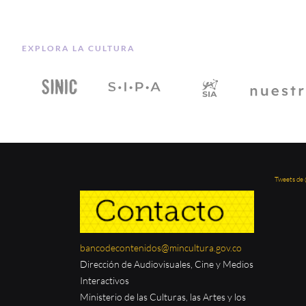
EXPLORA LA CULTURA
Tweets de
bancodecontenidos@mincultura.gov.co
Dirección de Audiovisuales, Cine y Medios
Interactivos
Ministerio de las Culturas, las Artes y los