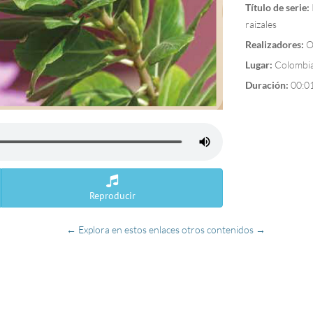
Título de serie:
raizales
Realizadores:
O
Lugar:
Colombi
Duración:
00:0
Reproducir
← Explora en estos enlaces otros contenidos →