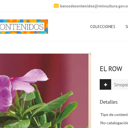
bancodecontenidos@mincultura.gov.c
COLECCIONES
S
EL ROW
Sinops
Detalles
Tipo de conteni
No catalogació