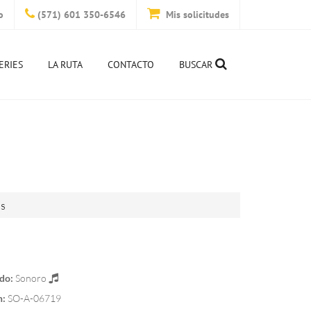
o
(571) 601 350-6546
Mis solicitudes
ERIES
LA RUTA
CONTACTO
BUSCAR
is
do:
Sonoro
n:
SO-A-06719