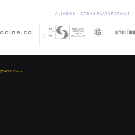
ALIADOS − OTRAS PLATAFORMAS
‹
 @DACMI_Cultura