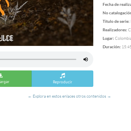
Fecha de realiz
No catalogació
Título de serie:
Realizadores:
C
Lugar:
Colombia
Duración:
15:4
argar
Reproducir
← Explora en estos enlaces otros contenidos →