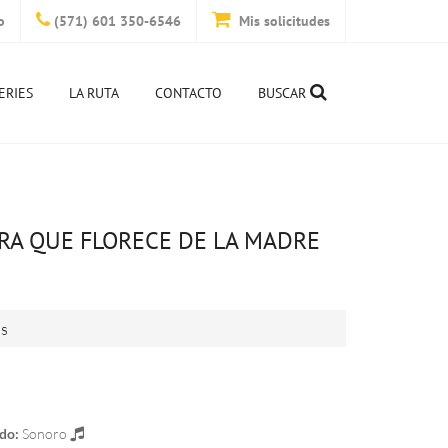
o
(571) 601 350-6546
Mis solicitudes
ERIES
LA RUTA
CONTACTO
BUSCAR
RA QUE FLORECE DE LA MADRE
is
do:
Sonoro