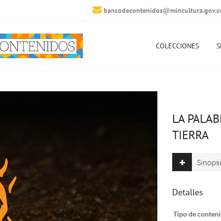
bancodecontenidos@mincultura.gov.c
COLECCIONES
S
LA PALAB
TIERRA
Sinops
Detalles
Tipo de conteni