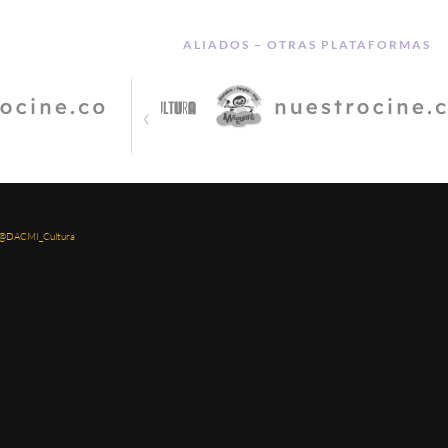
ALIADOS − OTRAS PLATAFORMAS
‹
 @DACMI_Cultura