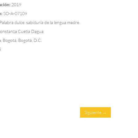
ación:
2019
n:
SO-A-07109
Palabra dulce: sabiduría de la lengua madre.
onstanza Cuetia Dagua
, Bogotá, Bogotá, D.C.
5
Siguiente →