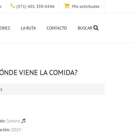
o
(571) 601 350-6546
Mis solicitudes
ERIES
LA RUTA
CONTACTO
BUSCAR
DÓNDE VIENE LA COMIDA?
is
do:
Sonoro
ación:
2019