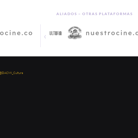
ALIADOS − OTRAS PLATAFORMAS
‹
 @DACMI_Cultura