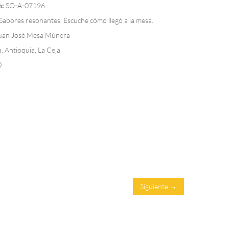
n:
SO-A-07196
Sabores resonantes. Escuche cómo llegó a la mesa.
uan José Mesa Múnera
 Antioquia, La Ceja
0
Siguiente →