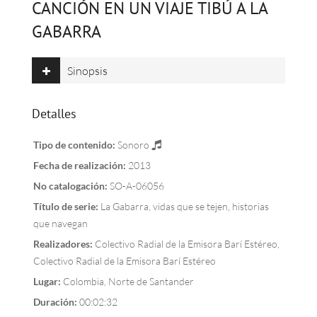
CANCIÓN EN UN VIAJE TIBÚ A LA
GABARRA
Sinopsis
Detalles
Tipo de contenido:
Sonoro
Fecha de realización:
2013
No catalogación:
SO-A-06056
Título de serie:
La Gabarra, vidas que se tejen, historias
que navegan
Realizadores:
Colectivo Radial de la Emisora Barí Estéreo,
Colectivo Radial de la Emisora Barí Estéreo
Lugar:
Colombia, Norte de Santander
Duración:
00:02:32