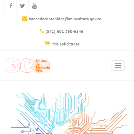
bancodecontenidos@mincultura.gov.co
(571) 601 350-6546
Mis solicitudes