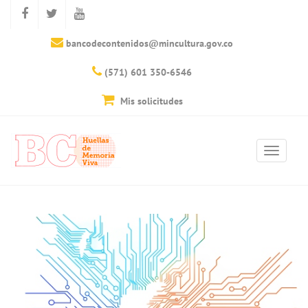
bancodecontenidos@mincultura.gov.co
(571) 601 350-6546
Mis solicitudes