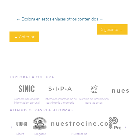
← Explora en estos enlaces otros contenidos →
Siguiente →
← Anterior
EXPLORA LA CULTURA
Sistema nacional de
Sistema de informacion de
Sistema de informacion
Cin
informacion cultural
patrimonio y memoria
para las artes
ALIADOS OTRAS PLATAFORMAS
‹
›
Soy Cultura
Maguare
Nuestrocine
Proima