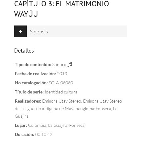
CAPÍTULO 3: EL MATRIMONIO
WAYÚU
Sinopsis
Detalles
Tipo de contenido:
Sonoro
Fecha de realización:
2013
No catalogación:
SO-A-06060
Título de serie:
Identidad cultural
Realizadores:
Emisora Utay Stereo, Emisora Utay Stereo
del resguardo indígena de Mayabangloma-Fonseca, La
Guajira
Lugar:
Colombia, La Guajira, Fonseca
Duración:
00:10:42