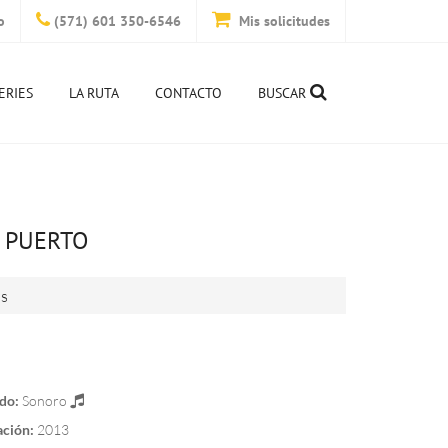
o
(571) 601 350-6546
Mis solicitudes
ERIES
LA RUTA
CONTACTO
BUSCAR
 PUERTO
is
do:
Sonoro
ación:
2013