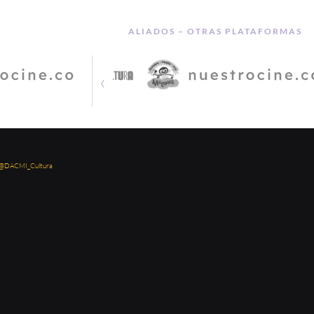
ALIADOS − OTRAS PLATAFORMAS
‹
 @DACMI_Cultura