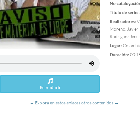
No catalogació
Título de serie:
Realizadores:
Ví
Moreno, Javier 
Rodriguez Jime
Lugar:
Colombia
Duración:
00:1
Reproducir
← Explora en estos enlaces otros contenidos →