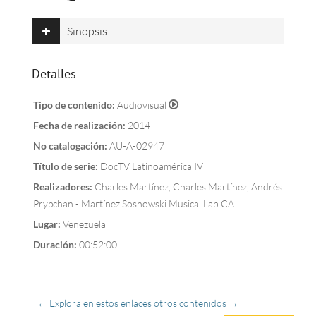
Sinopsis
Detalles
Tipo de contenido:
Audiovisual
Fecha de realización:
2014
No catalogación:
AU-A-02947
Título de serie:
DocTV Latinoamérica IV
Realizadores:
Charles Martínez, Charles Martínez, Andrés
Prypchan - Martínez Sosnowski Musical Lab CA
Lugar:
Venezuela
Duración:
00:52:00
← Explora en estos enlaces otros contenidos →