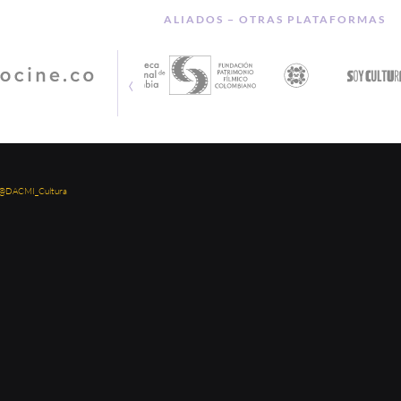
ALIADOS − OTRAS PLATAFORMAS
‹
 @DACMI_Cultura