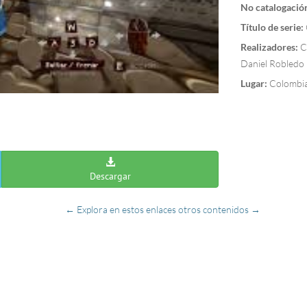
No catalogació
Título de serie:
Realizadores:
Ca
Daniel Robledo
Lugar:
Colombia
Descargar
← Explora en estos enlaces otros contenidos →