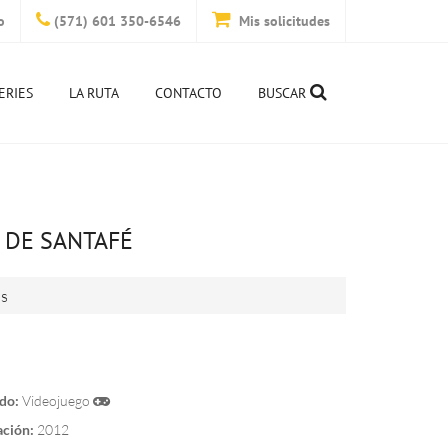
o
(571) 601 350-6546
Mis solicitudes
ERIES
LA RUTA
CONTACTO
BUSCAR
 DE SANTAFÉ
is
do:
Videojuego
ación:
2012