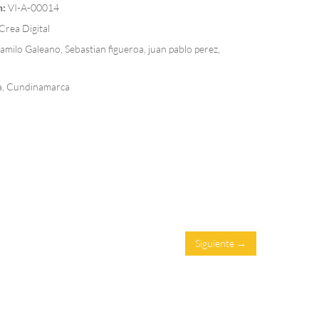
n:
VI-A-00014
Crea Digital
milo Galeano, Sebastian figueroa, juan pablo perez,
, Cundinamarca
Siguiente →