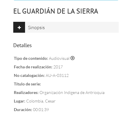
EL GUARDIÁN DE LA SIERRA
Sinopsis
Detalles
Tipo de contenido:
Audiovisual
Fecha de realización:
2017
No catalogación:
AU-A-03112
Título de serie:
Realizadores:
Organización Indigena de Antrioquia
Lugar:
Colombia, Cesar
Duración:
00:01:39