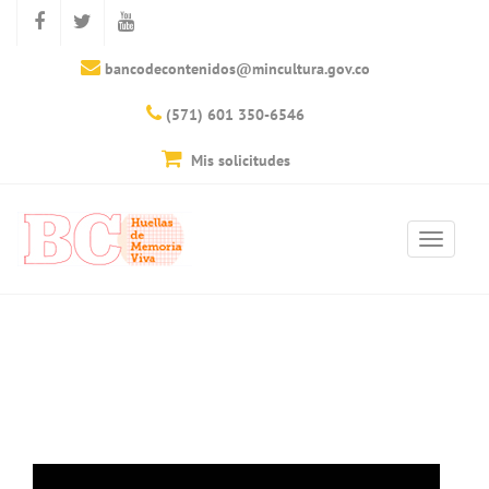
bancodecontenidos@mincultura.gov.co
(571) 601 350-6546
Mis solicitudes