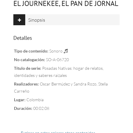
EL JOURNEKEE, EL PAN DE JORNAL
Sinopsis
Detalles
Tipo de contenido:
Sonoro
No catalogación:
SO-A-06720
Título de serie:
Posadas Nativas: hogar de relatos,
identidades y saberes raizales
Realizadores:
Oscar Bermúdez y Sandra Rozo, Stella
Carreño
Lugar:
Colombia
Duración:
00:02:08
← Explora en estos enlaces otros contenidos →